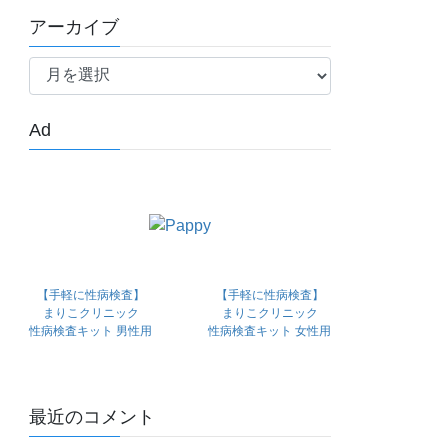
アーカイブ
ア
ー
カ
Ad
イ
ブ
【手軽に性病検査】
【手軽に性病検査】
まりこクリニック
まりこクリニック
性病検査キット 男性用
性病検査キット 女性用
最近のコメント