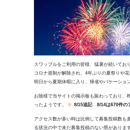
スワップルをご利用の皆様、猛暑が続いてお
コロナ規制が解除され、4年ぶりの夏祭りや
明日から夏期休暇に入り、帰省やバケーショ
お陰様で当サイトの掲示板も賑わっており、昨
ったようです。
※
8/15追記 8/14は67
アクセス数が多い時は比例して募集投稿数も多
る状況の中で未だ募集投稿のない県がありま