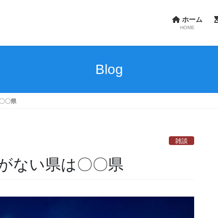
ホーム
HOME
Blog
〇〇県
雑談
稿がない県は〇〇県