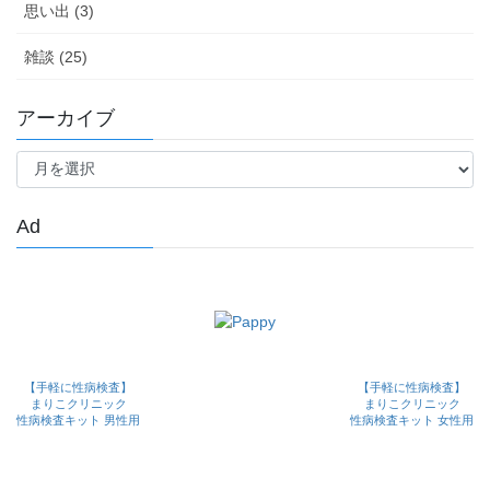
思い出 (3)
雑談 (25)
アーカイブ
ア
ー
カ
イ
Ad
ブ
【手軽に性病検査】
【手軽に性病検査】
まりこクリニック
まりこクリニック
性病検査キット 男性用
性病検査キット 女性用