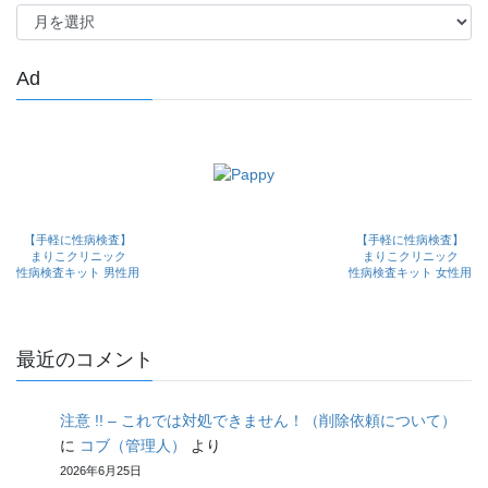
ア
ー
カ
イ
Ad
ブ
【手軽に性病検査】
【手軽に性病検査】
まりこクリニック
まりこクリニック
性病検査キット 男性用
性病検査キット 女性用
最近のコメント
注意 !! – これでは対処できません！（削除依頼について）
に
コブ（管理人）
より
2026年6月25日